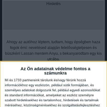
Hirdetés
Ahogy az autóhoz léptem, tudtam, hogy épségben haza
fogok érni: nevelésed alapján felelősségteljesen és
büszkén! Lassan mentem Anyu, s bekanyarodtam egy kis
utcába.
Az Ön adatainak védelme fontos a
Hirdetés
számunkra
Mi és 1733 partnereink tárolunk és/vagy férünk hozzá
információkhoz egy eszközön, például sütik formájában, és
személyes adatokat dolgozunk fel, például egyedi azonosítókat
és standard információkat, amelyeket az eszköz személyre
De ekkor egy másik sofőr frontálisan belém hajtott. Ahogy
szabott hirdetésekhez és tartalomhoz, hirdetések és tartalmak
most fekszem itt a járdán Anyu, hallom a rendőröket ahogy
méréséhez, közönségmérésekhez és szolgáltatásfejlesztéshez