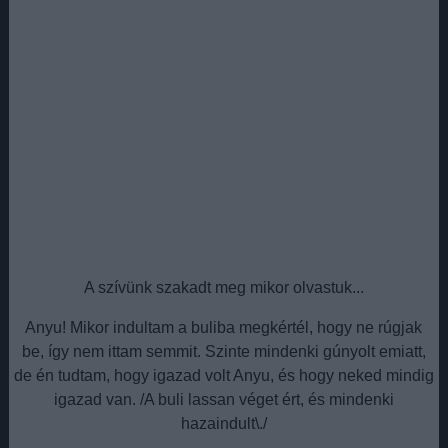
A szívünk szakadt meg mikor olvastuk...
Anyu! Mikor indultam a buliba megkértél, hogy ne rúgjak
be, így nem ittam semmit. Szinte mindenki gúnyolt emiatt,
de én tudtam, hogy igazad volt Anyu, és hogy neked mindig
igazad van. /A buli lassan véget ért, és mindenki
hazaindult\./