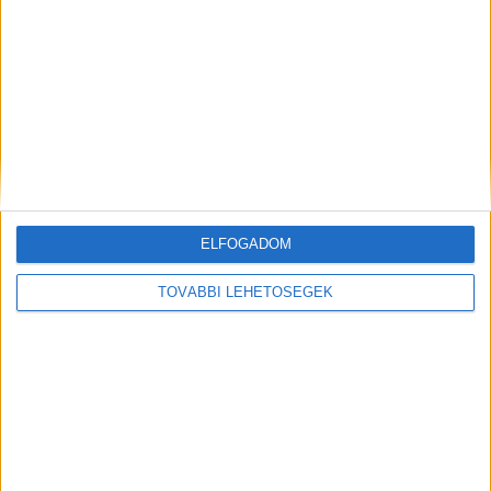
ELFOGADOM
TOVÁBBI LEHETŐSÉGEK
Tegnap a Rákoskeresztúri köztemető egy eldugott
parcellájában egy elhanyagolt sírt találtam..Mikor
megtudtam kié...
Ha Soós Lajos ma is élne, már 79 éves lenne. A Bors megtalálta a
hírhedt bűnöző sírját a budapesti Új köztemető 252-es...
Hirdetés