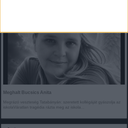
Meghalt Bucsics Anita
Megrázó veszteség Tatabányán: szeretett kollégáját gyászolja az
iskolaVáratlan tragédia rázta meg az iskola...