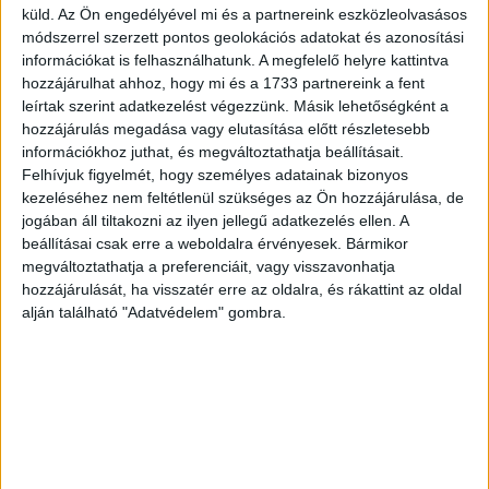
azt beszélik, hogy a másik sofőr ivott. És most én vagyok
küld.
Az Ön engedélyével mi és a partnereink eszközleolvasásos
az, akinek ezért fizetnie kell!
módszerrel szerzett pontos geolokációs adatokat és azonosítási
információkat is felhasználhatunk. A megfelelő helyre kattintva
Itt fekszem, haldoklom! ANYU KÉRLEK, SIESS! Hogy
hozzájárulhat ahhoz, hogy mi és a 1733 partnereink a fent
történhet ez velem? Körülöttem minden tiszta vér Anyu,
leírtak szerint adatkezelést végezzünk. Másik lehetőségként a
hozzájárulás megadása vagy elutasítása előtt részletesebb
legtöbb az én vérem. Hallom, az orvos azt mondja, hogy
információkhoz juthat, és megváltoztathatja beállításait.
már nem tud segíteni rajtam.
Felhívjuk figyelmét, hogy személyes adatainak bizonyos
kezeléséhez nem feltétlenül szükséges az Ön hozzájárulása, de
Hirdetés
jogában áll tiltakozni az ilyen jellegű adatkezelés ellen. A
beállításai csak erre a weboldalra érvényesek. Bármikor
megváltoztathatja a preferenciáit, vagy visszavonhatja
hozzájárulását, ha visszatér erre az oldalra, és rákattint az oldal
alján található "Adatvédelem" gombra.
Csak azt akarom mondani Anyu, esküszöm, tényleg NEM
ittam. A többiek voltak, akik ittak. A másik sofőr is ilyen
buliban volt, mint én. Egyetlen különbség: ő volt az, aki
részeg volt, én vagyok az, aki most meghal! MIÉRT isznak
az emberek Anyu?