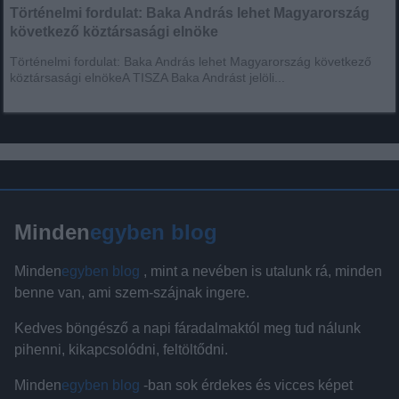
Történelmi fordulat: Baka András lehet Magyarország
következő köztársasági elnöke
Történelmi fordulat: Baka András lehet Magyarország következő
köztársasági elnökeA TISZA Baka Andrást jelöli...
Minden
egyben blog
Minden
egyben blog
, mint a nevében is utalunk rá, minden
benne van, ami szem-szájnak ingere.
Kedves böngésző a napi fáradalmaktól meg tud nálunk
pihenni, kikapcsolódni, feltöltődni.
Minden
egyben blog
-ban sok érdekes és vicces képet