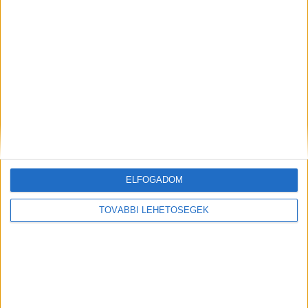
Segítsd a munkánkat egy
Facebook megosztással!
Megosztáshoz kattints az alábbi
gombra:
f
ELFOGADOM
Hirdetés
TOVÁBBI LEHETŐSÉGEK