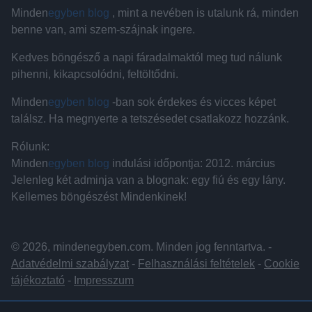
Minden
egyben blog
, mint a nevében is utalunk rá, minden
benne van, ami szem-szájnak ingere.
Kedves böngésző a napi fáradalmaktól meg tud nálunk
pihenni, kikapcsolódni, feltöltődni.
Minden
egyben blog
-ban sok érdekes és vicces képet
találsz. Ha megnyerte a tetszésedet csatlakozz hozzánk.
Rólunk:
Minden
egyben blog
indulási időpontja: 2012. március
Jelenleg két adminja van a blognak: egy fiú és egy lány.
Kellemes böngészést Mindenkinek!
© 2026, mindenegyben.com. Minden jog fenntartva. -
Adatvédelmi szabályzat
-
Felhasználási feltételek
-
Cookie
tájékoztató
-
Impresszum