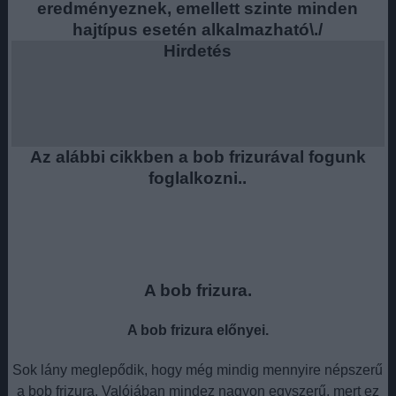
eredményeznek, emellett szinte minden
hajtípus esetén alkalmazható\./
Hirdetés
Az alábbi cikkben a bob frizurával fogunk
foglalkozni..
A bob frizura.
A bob frizura előnyei.
Sok lány meglepődik, hogy még mindig mennyire népszerű
a bob frizura. Valójában mindez nagyon egyszerű, mert ez