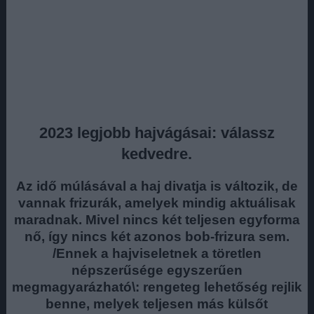
2023 legjobb hajvágásai: válassz
kedvedre.
Az idő múlásával a haj divatja is változik, de
vannak frizurák, amelyek mindig aktuálisak
maradnak. Mivel nincs két teljesen egyforma
nő, így nincs két azonos bob-frizura sem.
/Ennek a hajviseletnek a töretlen
népszerűsége egyszerűen
megmagyarázható\: rengeteg lehetőség rejlik
benne, melyek teljesen más külsőt