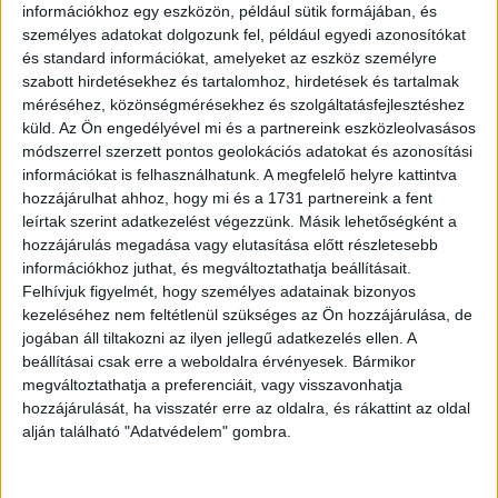
információkhoz egy eszközön, például sütik formájában, és
estélyi tömegből.
személyes adatokat dolgozunk fel, például egyedi azonosítókat
és standard információkat, amelyeket az eszköz személyre
szabott hirdetésekhez és tartalomhoz, hirdetések és tartalmak
méréséhez, közönségmérésekhez és szolgáltatásfejlesztéshez
küld.
Az Ön engedélyével mi és a partnereink eszközleolvasásos
módszerrel szerzett pontos geolokációs adatokat és azonosítási
Hirdetés
információkat is felhasználhatunk. A megfelelő helyre kattintva
hozzájárulhat ahhoz, hogy mi és a 1731 partnereink a fent
leírtak szerint adatkezelést végezzünk. Másik lehetőségként a
hozzájárulás megadása vagy elutasítása előtt részletesebb
információkhoz juthat, és megváltoztathatja beállításait.
Felhívjuk figyelmét, hogy személyes adatainak bizonyos
Short bob, azaz bob frizura rövid hajhoz.
kezeléséhez nem feltétlenül szükséges az Ön hozzájárulása, de
jogában áll tiltakozni az ilyen jellegű adatkezelés ellen. A
beállításai csak erre a weboldalra érvényesek. Bármikor
A hölgyek nagy része mindig is hosszú hajról álmodozott,
megváltoztathatja a preferenciáit, vagy visszavonhatja
ami ugyan valóban nagyon szép és vonzó, de csak akkor,
hozzájárulását, ha visszatér erre az oldalra, és rákattint az oldal
ha hajunk tökéletes állapotban van. Sajnos, ez nem
alján található "Adatvédelem" gombra.
mindenkinél valósulhat meg, a modern életstílus, a rohanás
nem hagy elegendő időt a hajápolásra. DE nyugalom, van
kiút. Ezt pedig úgy nevezik: short bob frizura.