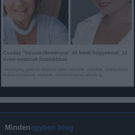
Csodás "frizuraköltemények" 45 feletti hölgyeknek: 10
évvel mutatnak fiatalabbnak
Viszonylag gyakran közlünk olyan cikkeket, videókat, amelyekben
fodrászmesterek, stylistok, sminkmesterek adnak új...
Minden
egyben blog