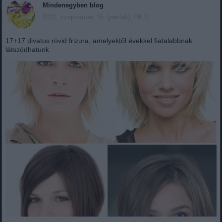
Mindenegyben blog
2022. szeptember 16. (péntek), 09:11
17+17 divatos rövid frizura, amelyektől évekkel fiatalabbnak
látszódhatunk