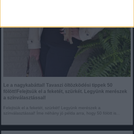
Le a nagykabáttal! Tavaszi öltözködési tippek 50
fölött!Felejtsük el a feketét, szürkét. Legyünk merészek
a színválasztással!
Felejtsük el a feketét, szürkét! Legyünk merészek a
színválasztással! Íme néhány jó példa arra, hogy 50 fölött is...