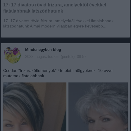
17+17 divatos rövid frizura, amelyektől évekkel
fiatalabbnak látszódhatunk
17+17 divatos rövid frizura, amelyektől évekkel fiatalabbnak
látszódhatunk A mai modern világban egyre kevesebb...
Mindenegyben blog
2022. augusztus 05. (péntek), 08:57
Csodás "frizuraköltemények" 45 feletti hölgyeknek: 10 évvel
mutatnak fiatalabbnak