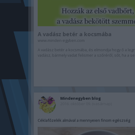
A vadász betér a kocsmába
www.minden-egyben.com
A vadász betér a kocsmába, és elmondja hogy ő a le
vadász, bármely vadat felismer a szőréről, sőt, ha a seb
Mindenegyben blog
2016. október 09. (vasárnap)
Céklafőzelék almával a mennyeien finom egészség