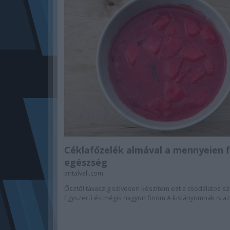
Céklafőzelék almával a mennyeien 
egészség
antalvali.com
Ősztől tavaszig szívesen készítem ezt a csodálatos sz
Egyszerű és mégis nagyon finom A kislányomnak is az.