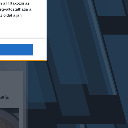
áll tiltakozni az
egváltoztathatja a
z oldal alján
t! Így