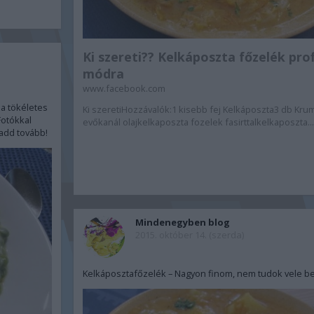
Ki szereti?? Kelkáposzta főzelék prof
módra
www.facebook.com
 a tökéletes
Ki szeretiHozzávalók:1 kisebb fej Kelkáposzta3 db Krum
Fotókkal
evőkanál olajkelkaposzta fozelek fasirttalkelkaposzta..
add tovább!
Mindenegyben blog
2015. október 14. (szerda)
Kelkáposztafőzelék – Nagyon finom, nem tudok vele bete