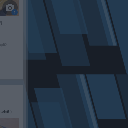
1
i
pli2
.
lni! :)