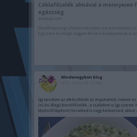
Céklafőzelék almával a mennyeien 
egészség
antalvali.com
Ősztől tavaszig szívesen készítem ezt a csodálatos sz
Egyszerű és mégis nagyon finom A kislányomnak is az.
Mindenegyben blog
2016. május 03. (kedd)
Így tanultam az elkészítését az Anyukámtól, nekem ez
ízű és állagú borsófőzelék...a családom is így szereti. 
lépésről lépésre! Ha neked is nagy kedvenced, akkor 