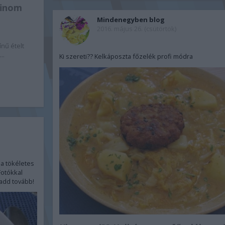
finom
Mindenegyben blog
2016. május 26. (csütörtök)
ínű ételt
..
Ki szereti?? Kelkáposzta főzelék profi módra
 a tökéletes
Fotókkal
add tovább!