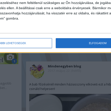
ezeléséhez nem feltétlenül szükséges az Ön hozzájárulása, de jogában 
zelés ellen. A beállításai csak erre a weboldalra érvényesek. Bármikor m
isszavonhatja hozzájárulását, ha visszatér erre az oldalra, és rákattint a
lem" gombra.
ÁBBI LEHETŐSÉGEK
ELFOGADOM
1
Mindenegyben blog
2017. május 22. (hétfő)
gnagyobb
A bab főzésénél minden háziasszony elköveti ezt a hibá
et...
csináld helyesen!