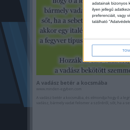
adatainak bizonyos k
ilyen jellegű adatke
preferenciáit, vagy v
található "Adatvéde
TOV
A vadász betér a kocsmába
www.minden-egyben.com
A vadász betér a kocsmába, és elmondja hogy ő a le
vadász, bármely vadat felismer a szőréről, sőt, ha a seb