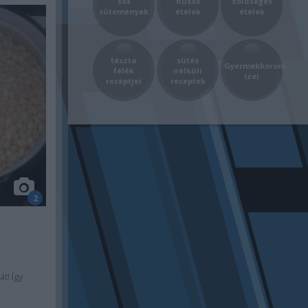
sós
húsos
zöldséges
sütemények
ételek
ételek
tészta
sütés
Gyermekkorom
félék
nélküli
ízei
receptjei
receptek
2
t! Így