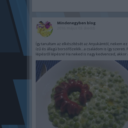
Mindenegyben blog
2016. május 03. (kedd)
Így tanultam az elkészítését az Anyukámtól, nekem ez
ízű és állagú borsófőzelék...a családom is így szereti. 
lépésről lépésre! Ha neked is nagy kedvenced, akkor 