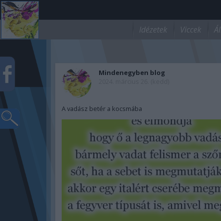
Idézetek
Viccek
Ál
Mindenegyben blog
2024. március 26. (kedd)
A vadász betér a kocsmába