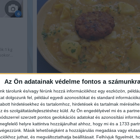
6
k:1 kg
sokor...
Az Ön adatainak védelme fontos a számunkr
Kelkáposztafőzelék – Nagyon finom
nk tárolunk és/vagy férünk hozzá információkhoz egy eszközön, példáu
tudok vele betelni! ...
t dolgozunk fel, például egyedi azonosítókat és standard információk
ketkes.com
abott hirdetésekhez és tartalomhoz, hirdetések és tartalmak méréséhe
és szolgáltatásfejlesztéshez küld.
Az Ön engedélyével mi és a partne
Kipróbálva, felfalva, családi receptek közé beemelve :) J
dszerrel szerzett pontos geolokációs adatokat és azonosítási informác
variálható és fincsi! Hozzávalók 1,20 kelkáposzta, 30...
megfelelő helyre kattintva hozzájárulhat ahhoz, hogy mi és a 1733 partne
 végezzünk. Másik lehetőségként a hozzájárulás megadása vagy elutasí
iókhoz juthat, és megváltoztathatja beállításait.
Felhívjuk figyelmét, 