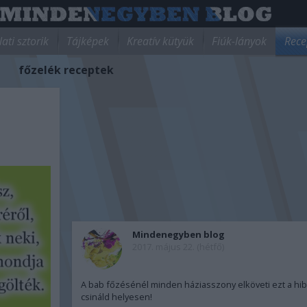
lati sztorik
Tájképek
Kreatív kütyük
Fiúk-lányok
Rece
főzelék receptek
Mindenegyben blog
2017. május 22. (hétfő)
A bab főzésénél minden háziasszony elköveti ezt a hibá
csináld helyesen!