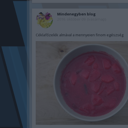
Mindenegyben blog
2016. október 09. (vasárnap)
Céklafőzelék almával a mennyeien finom egészség