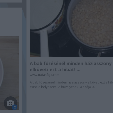
A bab főzésénél minden háziasszony
elköveti ezt a hibát! ...
www.tudasfaja.com
A bab főzésénél minden háziasszony elköveti ezt a hibá
csináld helyesen! A hüvelyesek- a szója, a...
2