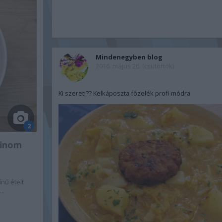
Mindenegyben blog
2016. május 26. (csütörtök)
Ki szereti?? Kelkáposzta főzelék profi módra
2
finom
ínű ételt
..