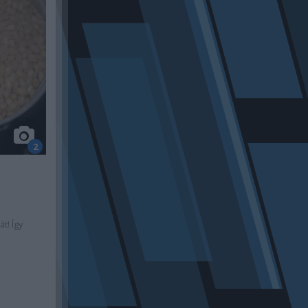
2
t! Így