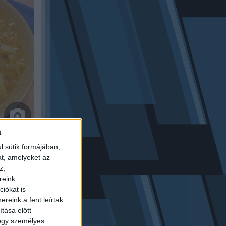
1
a
, nem
l sütik formájában,
at, amelyeket az
z,
reink
ól
iókat is
reink a fent leírtak
tása előtt
hogy személyes