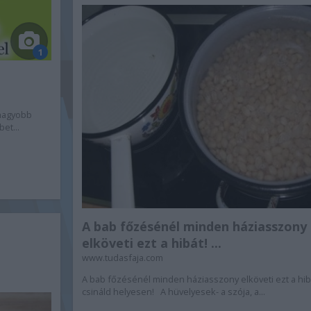
1
gnagyobb
et...
A bab főzésénél minden háziasszony
elköveti ezt a hibát! ...
www.tudasfaja.com
A bab főzésénél minden háziasszony elköveti ezt a hibá
csináld helyesen! A hüvelyesek- a szója, a...