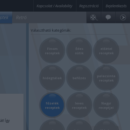
Kapcsolat / Availability
Regisztráció
Bejelentkezés
ptek
Retró
Választható kategóriák:
Finom
Édes
előétel
receptek
sütik
receptek
palacsinta
hidegtálak
befőzés
receptek
főzelék
leves
Nagyi
receptek
receptek
receptjei
t! Így