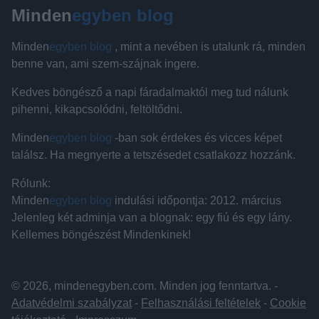
Minden
egyben blog
Minden
egyben blog
, mint a nevében is utalunk rá, minden
benne van, ami szem-szájnak ingere.
Kedves böngésző a napi fáradalmaktól meg tud nálunk
pihenni, kikapcsolódni, feltöltődni.
Minden
egyben blog
-ban sok érdekes és vicces képet
találsz. Ha megnyerte a tetszésedet csatlakozz hozzánk.
Rólunk:
Minden
egyben blog
indulási időpontja: 2012. március
Jelenleg két adminja van a blognak: egy fiú és egy lány.
Kellemes böngészést Mindenkinek!
© 2026, mindenegyben.com. Minden jog fenntartva. -
Adatvédelmi szabályzat
-
Felhasználási feltételek
-
Cookie