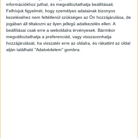
2019. május 05. (vasárnap), 22:21
információkhoz juthat, és megváltoztathatja beállításait.
Felhívjuk figyelmét, hogy személyes adatainak bizonyos
Hagyományos szatmár-beregi káposztás paszuly füstölt csülökkel
kezeléséhez nem feltétlenül szükséges az Ön hozzájárulása, de
jogában áll tiltakozni az ilyen jellegű adatkezelés ellen. A
beállításai csak erre a weboldalra érvényesek. Bármikor
megváltoztathatja a preferenciáit, vagy visszavonhatja
hozzájárulását, ha visszatér erre az oldalra, és rákattint az oldal
alján található "Adatvédelem" gombra.
Hagyományos szatmár-beregi káposztás paszuly füstölt
csülökkel