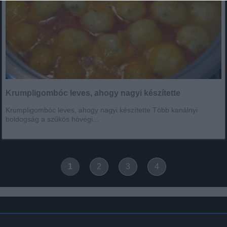
Krumpligombóc leves, ahogy nagyi készítette
Krumpligombóc leves, ahogy nagyi készítette Több kanálnyi
boldogság a szűkös hóvégi...
1
2
3
4