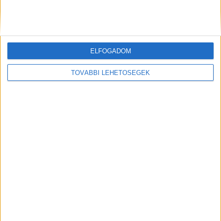
Bugaci húsgombócleves – nincs is hétvége nélküle!
Csodálatos finomság!
ELFOGADOM
A családunk kedvence, a hétvégi ebédek elmaradhatatlan sztárja!
A gyerekek jobban szeretik mint a húslevest!...
TOVÁBBI LEHETŐSÉGEK
Mindenegyben blog
2018. április 15. (vasárnap), 13:29
Kolbászos gombócleves, most próbáltam ki először, de még
sokszor el fogom készíteni!