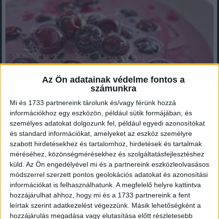
Az Ön adatainak védelme fontos a
számunkra
Mi és 1733 partnereink tárolunk és/vagy férünk hozzá
információkhoz egy eszközön, például sütik formájában, és
személyes adatokat dolgozunk fel, például egyedi azonosítókat
és standard információkat, amelyeket az eszköz személyre
Íme a meggyleves titka: ha ezt teszed bele, egyszerűen
szabott hirdetésekhez és tartalomhoz, hirdetések és tartalmak
nem tudod elhibázni! Te is szereted?
méréséhez, közönségmérésekhez és szolgáltatásfejlesztéshez
A meggyleves egy igazi nyári különlegesség, amit főleg hidegen
küld.
Az Ön engedélyével mi és a partnereink eszközleolvasásos
szeretünk fogyasztani. Bár nem bonyolult elkészíteni,...
módszerrel szerzett pontos geolokációs adatokat és azonosítási
információkat is felhasználhatunk. A megfelelő helyre kattintva
hozzájárulhat ahhoz, hogy mi és a 1733 partnereink a fent
leírtak szerint adatkezelést végezzünk. Másik lehetőségként a
Mindenegyben blog
hozzájárulás megadása vagy elutasítása előtt részletesebb