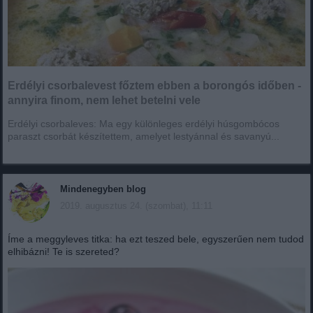
Erdélyi csorbalevest főztem ebben a borongós időben -
annyira finom, nem lehet betelni vele
Erdélyi csorbaleves: Ma egy különleges erdélyi húsgombócos
paraszt csorbát készítettem, amelyet lestyánnal és savanyú...
Mindenegyben blog
2019. augusztus 24. (szombat), 11:11
Íme a meggyleves titka: ha ezt teszed bele, egyszerűen nem tudod
elhibázni! Te is szereted?